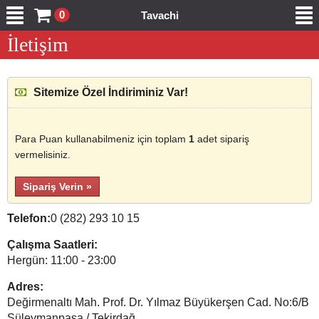
0
Tavachi
İletişim
Sitemize Özel İndiriminiz Var!
Para Puan kullanabilmeniz için toplam
1
adet sipariş
vermelisiniz.
Sipariş Verin »
Telefon:
0 (282) 293 10 15
Çalışma Saatleri:
Hergün: 11:00 - 23:00
Adres:
Değirmenaltı Mah. Prof. Dr. Yılmaz Büyükerşen Cad. No:6/B
Süleymanpaşa / Tekirdağ